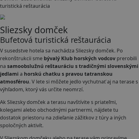
turistická reštaurácia
Sliezsky domček
Bufetová turistická reštaurácia
V susedstve hotela sa nachádza Sliezsky domček. Po
rekonštrukcii sme
bývalý Klub horských vodcov
prerobili
na
samoobslužnú reštauráciu s tradičnými slovenskými
jedlami
a
horskú chatku s pravou tatranskou
atmosférou
. V lete si môžete jedlo vychutnať aj na terase s
výhľadom, ktorý vás určite neomrzí.
Ak Sliezsky domček a terasu navštívite s priateľmi,
kolegami alebo obchodnými partnermi, nájdete tu
dostatok priestoru na zdieľanie zážitkov z túry a iných
spoločných aktivít.
V Sliezskom domčeku alebo na terase vám pripravíme