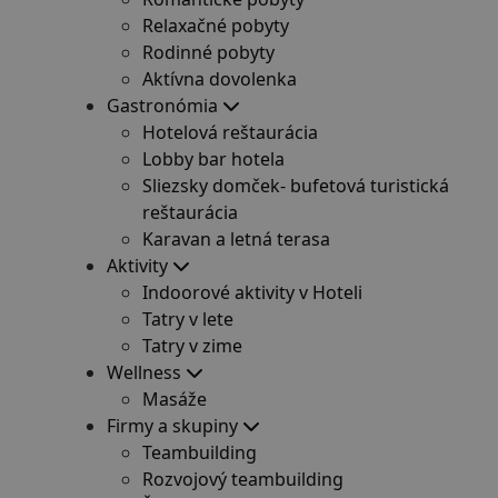
Relaxačné pobyty
Rodinné pobyty
Aktívna dovolenka
Gastronómia
Hotelová reštaurácia
Lobby bar hotela
Sliezsky domček- bufetová turistická
reštaurácia
Karavan a letná terasa
Aktivity
Indoorové aktivity v Hoteli
Tatry v lete
Tatry v zime
Wellness
Masáže
Firmy a skupiny
Teambuilding
Rozvojový teambuilding