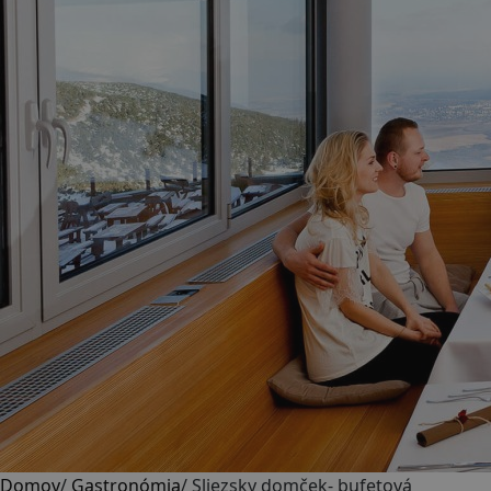
Domov
/
Gastronómia
/
Sliezsky domček- bufetová