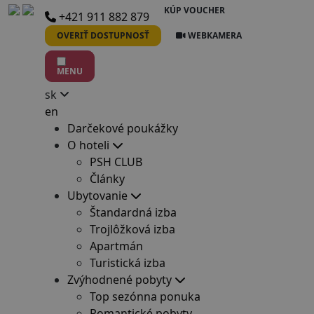
KÚP VOUCHER
+421 911 882 879
OVERIŤ DOSTUPNOSŤ
WEBKAMERA
MENU
sk
en
Darčekové poukážky
O hoteli
PSH CLUB
Články
Ubytovanie
Štandardná izba
Trojlôžková izba
Apartmán
Turistická izba
Zvýhodnené pobyty
Top sezónna ponuka
Romantické pobyty